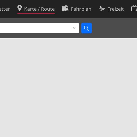
tter
Karte / Route
Fahrplan
Freizeit
Cookie-Richtlinie
ingungen
Cookie-Einstellungen
rklärung
Entwickler