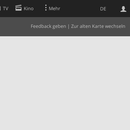
TV
Kino
Mehr
DE
Feedback geben
|
Zur alten Karte wechseln
Websuche
Apps