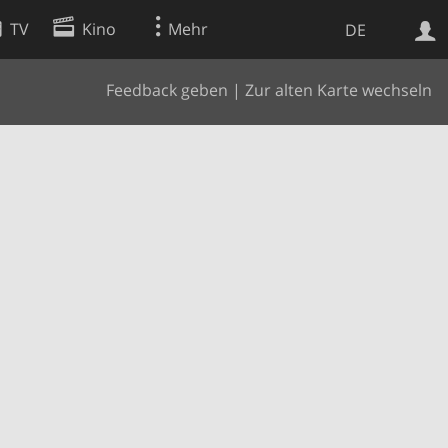
TV
Kino
Mehr
DE
Feedback geben
|
Zur alten Karte wechseln
Websuche
Apps