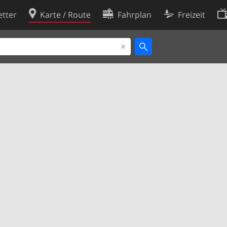
tter
Karte / Route
Fahrplan
Freizeit
Cookie-Richtlinie
ingungen
Cookie-Einstellungen
rklärung
Entwickler