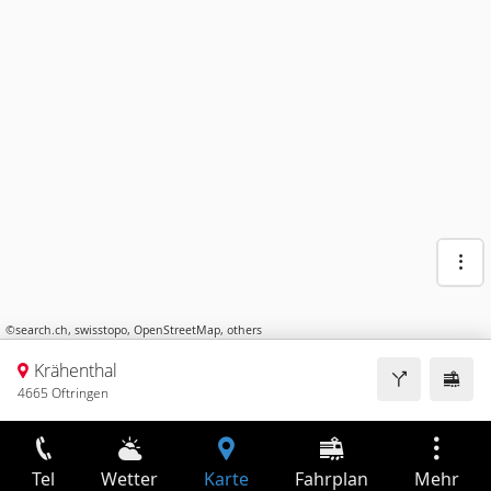
©
search.ch
,
swisstopo
,
OpenStreetMap
,
others
Krähenthal
4665 Oftringen
Tel
Wetter
Karte
Fahrplan
Mehr