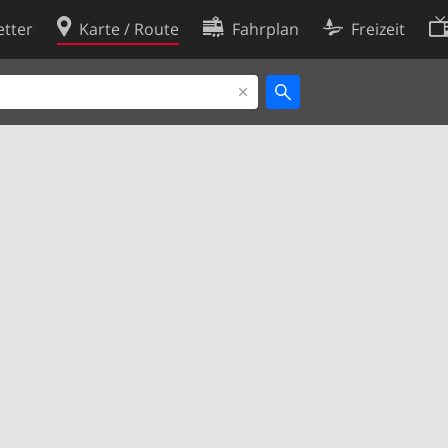
tter
Karte / Route
Fahrplan
Freizeit
Cookie-Richtlinie
ingungen
Cookie-Einstellungen
rklärung
Entwickler