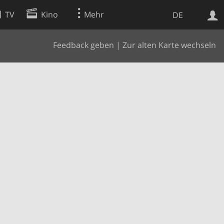
TV
Kino
Mehr
DE
Feedback geben
|
Zur alten Karte wechseln
Websuche
Apps