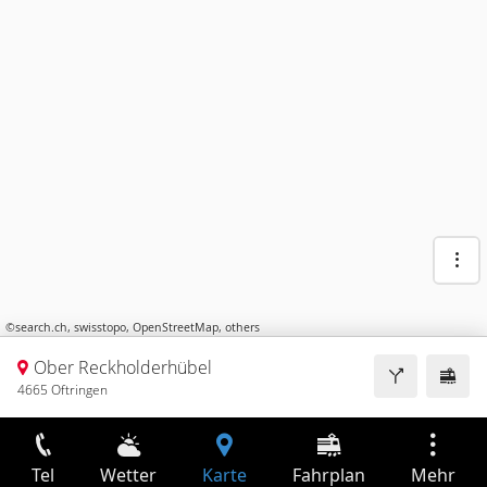
©
search.ch
,
swisstopo
,
OpenStreetMap
,
others
Ober Reckholderhübel
4665 Oftringen
Tel
Wetter
Karte
Fahrplan
Mehr