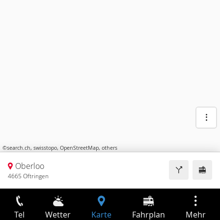
©
search.ch
,
swisstopo
,
OpenStreetMap
,
others
Oberloo
4665 Oftringen
Tel
Wetter
Karte
Fahrplan
Mehr