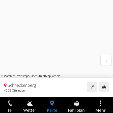
©
search.ch
,
swisstopo
,
OpenStreetMap
,
others
Schneckenberg
4665 Oftringen
Tel
Wetter
Karte
Fahrplan
Mehr