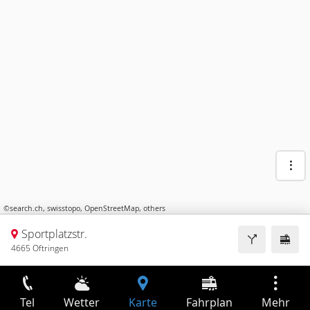
©
search.ch
,
swisstopo
,
OpenStreetMap
,
others
Sportplatzstr.
4665 Oftringen
Tel
Wetter
Karte
Fahrplan
Mehr