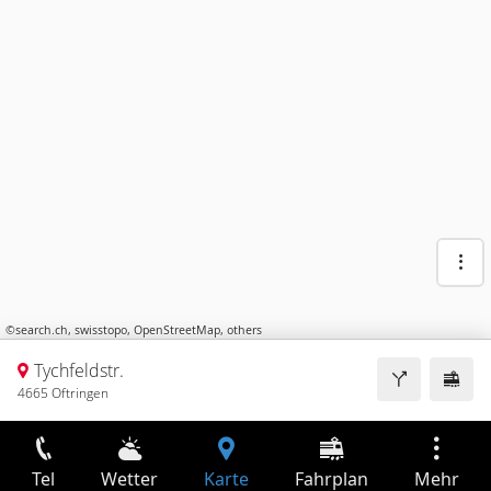
©
search.ch
,
swisstopo
,
OpenStreetMap
,
others
Tychfeldstr.
4665 Oftringen
Tel
Wetter
Karte
Fahrplan
Mehr