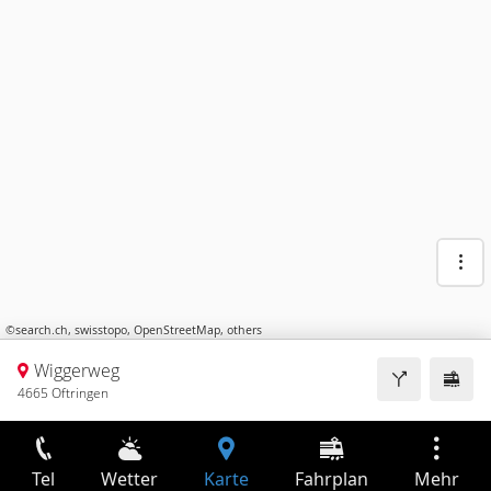
©
search.ch
,
swisstopo
,
OpenStreetMap
,
others
Wiggerweg
4665 Oftringen
Tel
Wetter
Karte
Fahrplan
Mehr