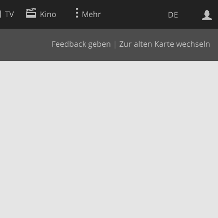
TV
Kino
Mehr
DE
Feedback geben
|
Zur alten Karte wechseln
Websuche
Apps