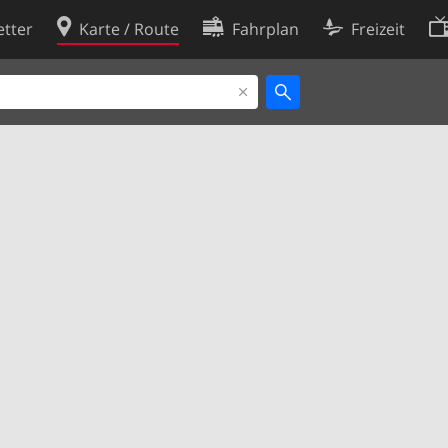
tter
Karte / Route
Fahrplan
Freizeit
Cookie-Richtlinie
ingungen
Cookie-Einstellungen
rklärung
Entwickler