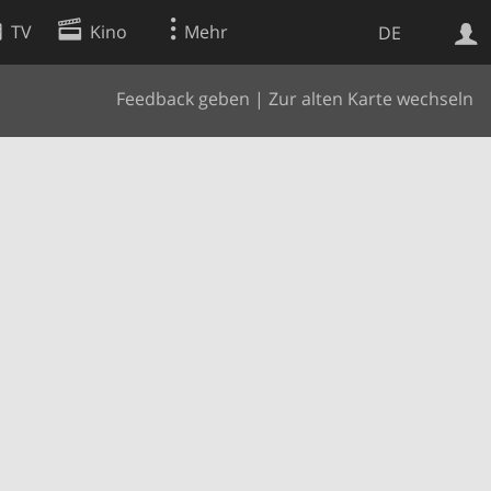
TV
Kino
Mehr
DE
Feedback geben
|
Zur alten Karte wechseln
Websuche
Apps