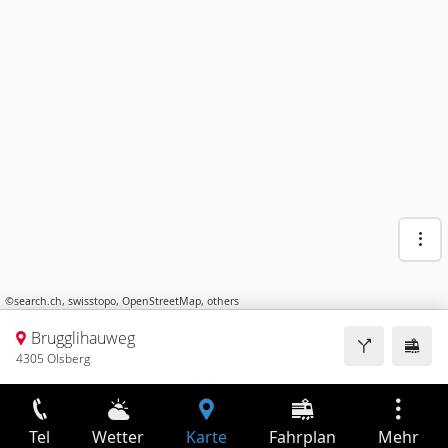
©
search.ch
,
swisstopo
,
OpenStreetMap
,
others
Brugglihauweg
4305 Olsberg
Tel
Wetter
Karte
Fahrplan
Mehr