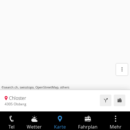
©
search.ch
,
swisstopo
,
OpenStreetMap
,
others
Chloster
4305 Olsberg
Tel
Wetter
Karte
Fahrplan
Mehr