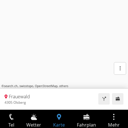
©
search.ch
,
swisstopo
,
OpenStreetMap
,
others
Frauewald
4305 Olsberg
Tel
Wetter
Karte
Fahrplan
Mehr