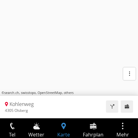
©
search.ch
,
swisstopo
,
OpenStreetMap
,
others
Kohlenweg
4305 Olsberg
Tel
Wetter
Karte
Fahrplan
Mehr