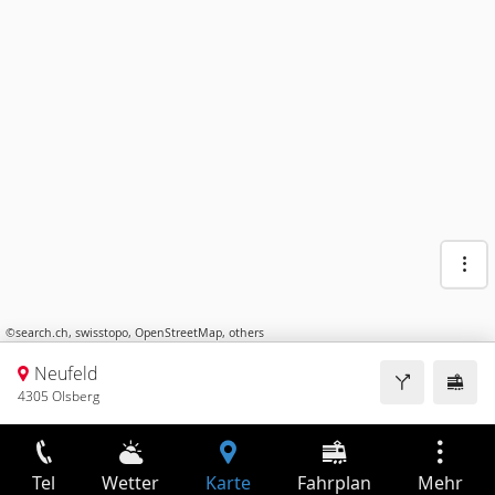
©
search.ch
,
swisstopo
,
OpenStreetMap
,
others
Neufeld
4305 Olsberg
Tel
Wetter
Karte
Fahrplan
Mehr