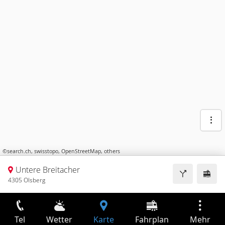
©
search.ch
,
swisstopo
,
OpenStreetMap
,
others
Untere Breitacher
4305 Olsberg
Tel
Wetter
Karte
Fahrplan
Mehr