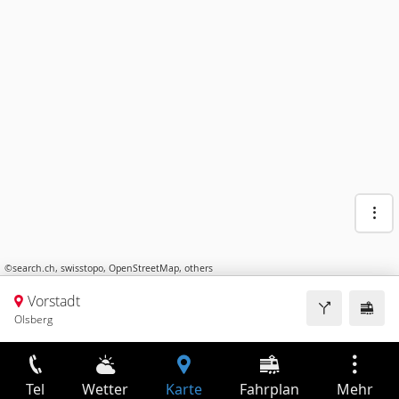
©
search.ch
,
swisstopo
,
OpenStreetMap
,
others
Vorstadt
Olsberg
Tel
Wetter
Karte
Fahrplan
Mehr