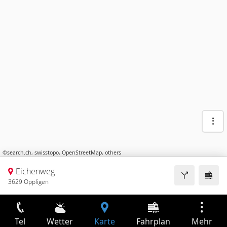
©
search.ch
,
swisstopo
,
OpenStreetMap
,
others
Eichenweg
3629 Oppligen
Tel
Wetter
Karte
Fahrplan
Mehr