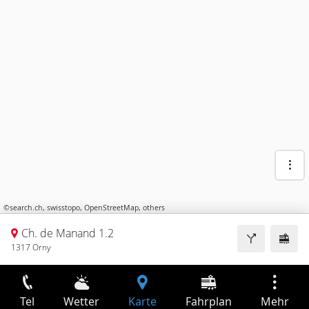
©
search.ch
,
swisstopo
,
OpenStreetMap
,
others
Ch. de Manand 1.2
1317 Orny
Tel
Wetter
Karte
Fahrplan
Mehr