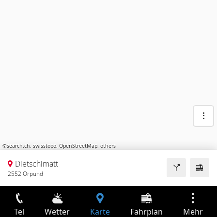
©
search.ch
,
swisstopo
,
OpenStreetMap
,
others
Dietschimatt
2552 Orpund
Tel
Wetter
Karte
Fahrplan
Mehr