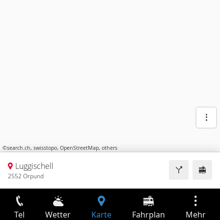
©
search.ch
,
swisstopo
,
OpenStreetMap
,
others
Luggischell
2552 Orpund
Tel
Wetter
Karte
Fahrplan
Mehr