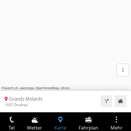
©
search.ch
,
swisstopo
,
OpenStreetMap
,
others
Grands Molards
1937 Orsières
Tel
Wetter
Karte
Fahrplan
Mehr