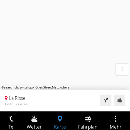
©
search.ch
,
swisstopo
,
OpenStreetMap
,
others
La Risse
1937 Orsières
Tel
Wetter
Karte
Fahrplan
Mehr