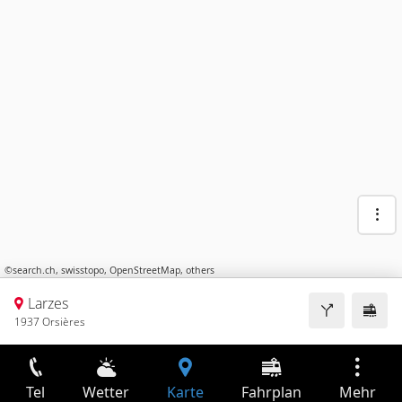
©
search.ch
,
swisstopo
,
OpenStreetMap
,
others
Larzes
1937 Orsières
Tel
Wetter
Karte
Fahrplan
Mehr