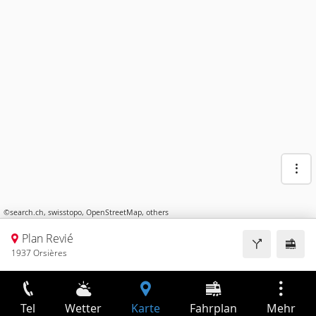
©
search.ch
,
swisstopo
,
OpenStreetMap
,
others
Plan Revié
1937 Orsières
Tel
Wetter
Karte
Fahrplan
Mehr