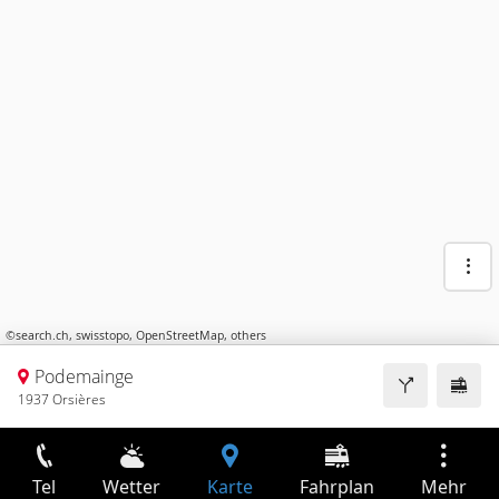
©
search.ch
,
swisstopo
,
OpenStreetMap
,
others
Podemainge
1937 Orsières
Tel
Wetter
Karte
Fahrplan
Mehr