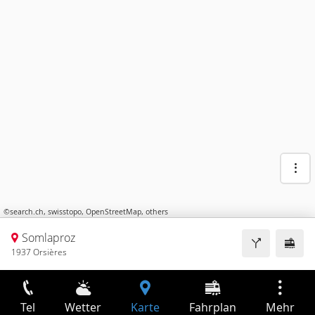
©
search.ch
,
swisstopo
,
OpenStreetMap
,
others
Somlaproz
1937 Orsières
Tel
Wetter
Karte
Fahrplan
Mehr