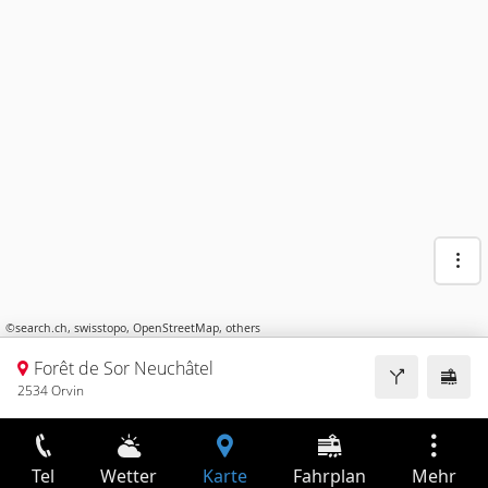
©
search.ch
,
swisstopo
,
OpenStreetMap
,
others
Forêt de Sor Neuchâtel
2534 Orvin
Tel
Wetter
Karte
Fahrplan
Mehr