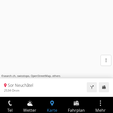
©
search.ch
,
swisstopo
,
OpenStreetMap
,
others
Sor Neuchâtel
2534 Orvin
Tel
Wetter
Karte
Fahrplan
Mehr