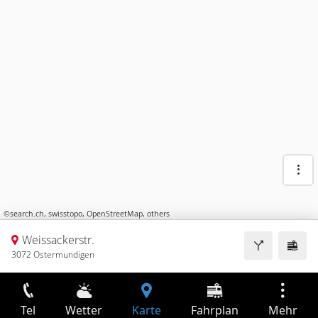
©
search.ch
,
swisstopo
,
OpenStreetMap
,
others
Weissackerstr.
3072 Ostermundigen
Tel
Wetter
Karte
Fahrplan
Mehr