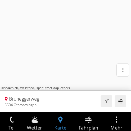
©
search.ch
,
swisstopo
,
OpenStreetMap
,
others
Bruneggerweg
5504 Othmarsingen
Tel
Wetter
Karte
Fahrplan
Mehr