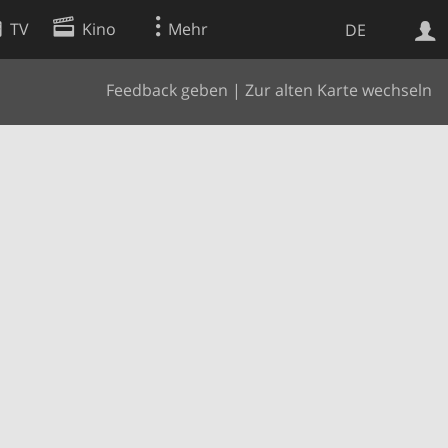
TV
Kino
Mehr
DE
Feedback geben
|
Zur alten Karte wechseln
Websuche
Apps