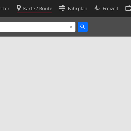
tter
Karte / Route
Fahrplan
Freizeit
Cookie-Richtlinie
ingungen
Cookie-Einstellungen
rklärung
Entwickler