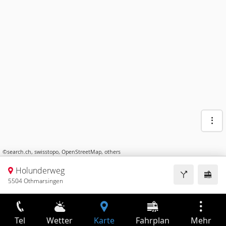
©
search.ch
,
swisstopo
,
OpenStreetMap
,
others
Holunderweg
5504 Othmarsingen
Tel
Wetter
Karte
Fahrplan
Mehr