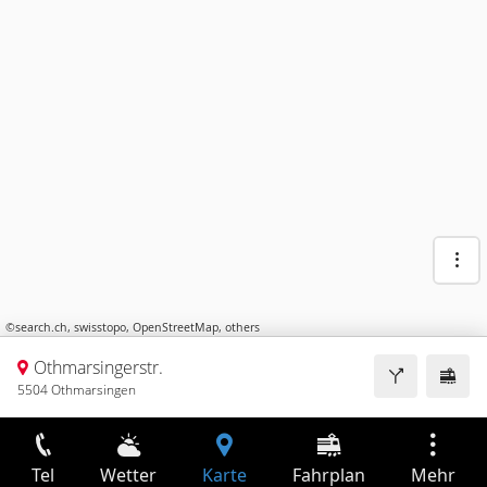
©
search.ch
,
swisstopo
,
OpenStreetMap
,
others
Othmarsingerstr.
5504 Othmarsingen
Tel
Wetter
Karte
Fahrplan
Mehr