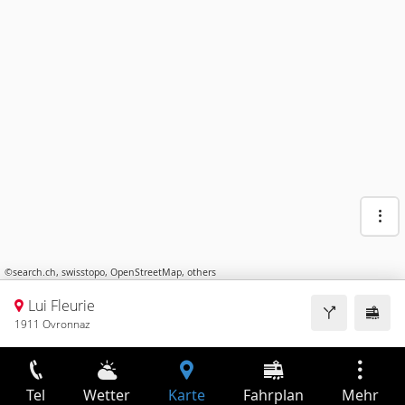
©
search.ch
,
swisstopo
,
OpenStreetMap
,
others
Lui Fleurie
1911 Ovronnaz
Tel
Wetter
Karte
Fahrplan
Mehr