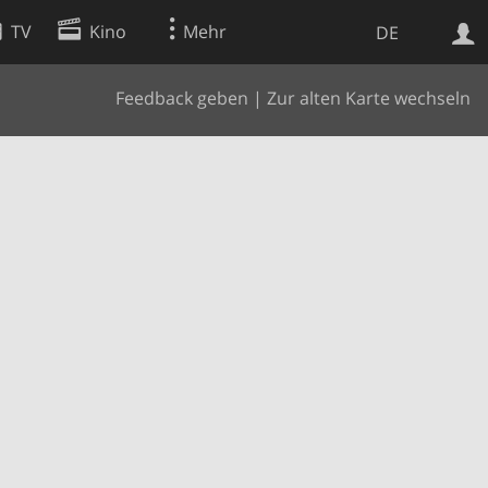
TV
Kino
Mehr
DE
Feedback geben
|
Zur alten Karte wechseln
Websuche
Apps