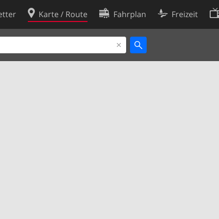
tter
Karte / Route
Fahrplan
Freizeit
Cookie-Richtlinie
ingungen
Cookie-Einstellungen
rklärung
Entwickler