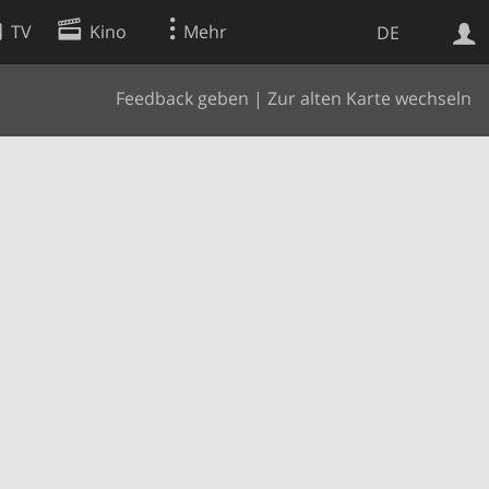
TV
Kino
Mehr
DE
Feedback geben
|
Zur alten Karte wechseln
Websuche
Apps