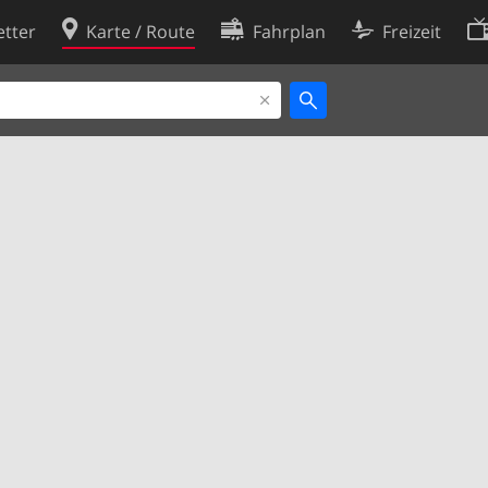
tter
Karte / Route
Fahrplan
Freizeit
Cookie-Richtlinie
ingungen
Cookie-Einstellungen
rklärung
Entwickler