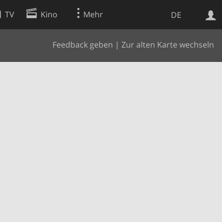
TV
Kino
Mehr
DE
Feedback geben
|
Zur alten Karte wechseln
Websuche
Apps