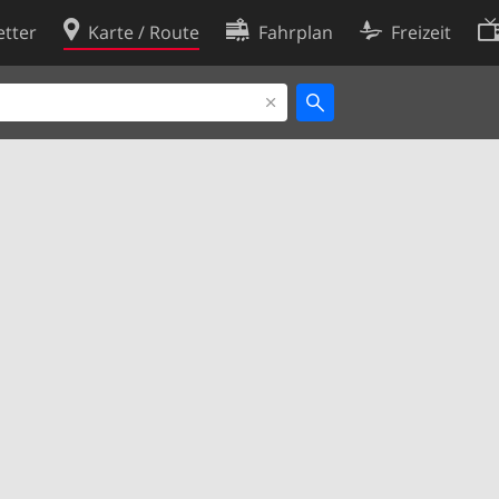
tter
Karte / Route
Fahrplan
Freizeit
Cookie-Richtlinie
ingungen
Cookie-Einstellungen
rklärung
Entwickler