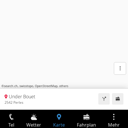
©
search.ch
,
swisstopo
,
OpenStreetMap
,
others
Under Bouet
2542 Perles
Tel
Wetter
Karte
Fahrplan
Mehr