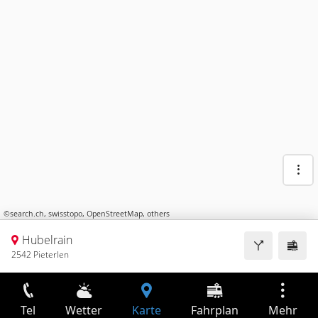
©
search.ch
,
swisstopo
,
OpenStreetMap
,
others
Hubelrain
2542 Pieterlen
Tel
Wetter
Karte
Fahrplan
Mehr