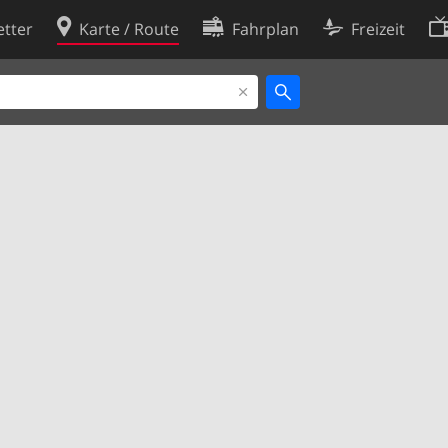
tter
Karte / Route
Fahrplan
Freizeit
Cookie-Richtlinie
ingungen
Cookie-Einstellungen
rklärung
Entwickler