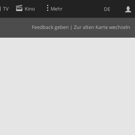
TV
Kino
Mehr
DE
Feedback geben
|
Zur alten Karte wechseln
Websuche
Apps