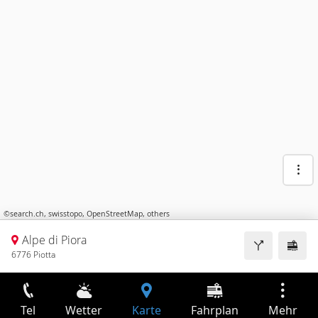
©
search.ch
,
swisstopo
,
OpenStreetMap
,
others
Alpe di Piora
6776 Piotta
Tel
Wetter
Karte
Fahrplan
Mehr