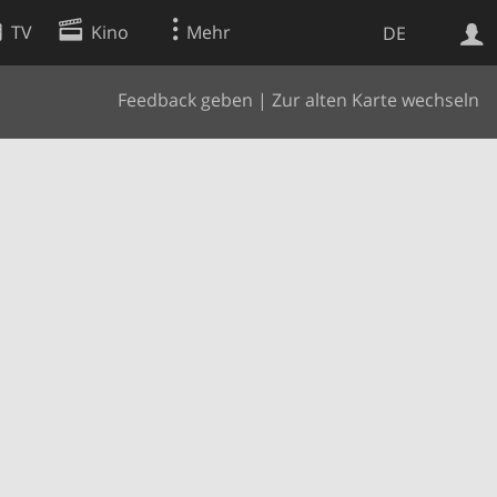
TV
Kino
Mehr
DE
Feedback geben
|
Zur alten Karte wechseln
Websuche
Apps