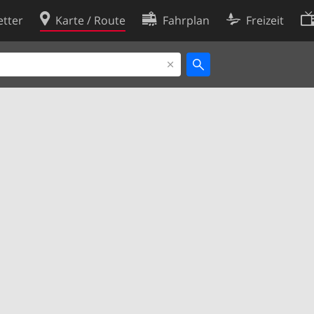
tter
Karte / Route
Fahrplan
Freizeit
Cookie-Richtlinie
ingungen
Cookie-Einstellungen
rklärung
Entwickler