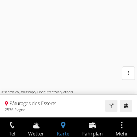
©
search.ch
,
swisstopo
,
OpenStreetMap
,
others
Pâturages des Esserts
2536 Plagne
Tel
Wetter
Karte
Fahrplan
Mehr