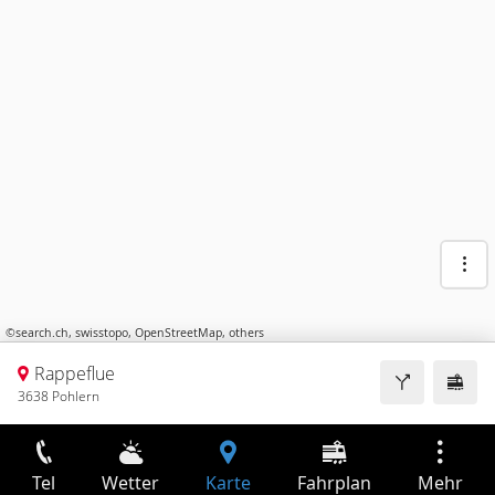
©
search.ch
,
swisstopo
,
OpenStreetMap
,
others
Rappeflue
3638 Pohlern
Tel
Wetter
Karte
Fahrplan
Mehr