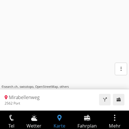
©
search.ch
,
swisstopo
,
OpenStreetMap
,
others
Mirabellenweg
2562 Port
Tel
Wetter
Karte
Fahrplan
Mehr