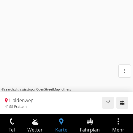
©
search.ch
,
swisstopo
,
OpenStreetMap
,
others
Haldenweg
4133 Pratteln
Tel
Wetter
Karte
Fahrplan
Mehr