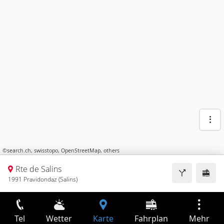
©
search.ch
,
swisstopo
,
OpenStreetMap
,
others
Rte de Salins
1991 Pravidondaz (Salins)
Tel
Wetter
Karte
Fahrplan
Mehr